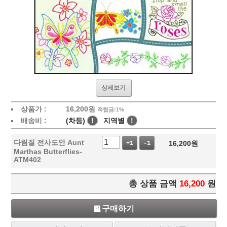
상세보기
상품가 :
16,200
원
적립금:1%
배송비 :
(차등)
!
지역별
!
다림질 전사도안 Aunt
16,200
원
+1
-1
Marthas Butterflies-
ATM402
총 상품 금액
16,200
원
구매하기