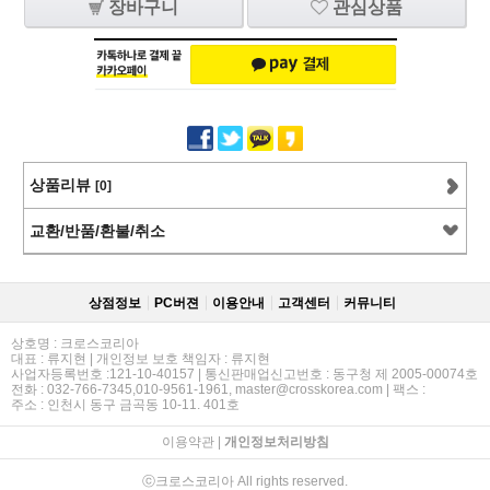
장바구니
관심상품
상품리뷰
[0]
교환/반품/환불/취소
상점정보
PC버젼
이용안내
고객센터
커뮤니티
상호명 : 크로스코리아
대표 : 류지현 | 개인정보 보호 책임자 : 류지현
사업자등록번호 :121-10-40157 | 통신판매업신고번호 : 동구청 제 2005-00074호
전화 : 032-766-7345,010-9561-1961, master@crosskorea.com | 팩스 :
주소 : 인천시 동구 금곡동 10-11. 401호
이용약관
|
개인정보처리방침
ⓒ크로스코리아 All rights reserved.