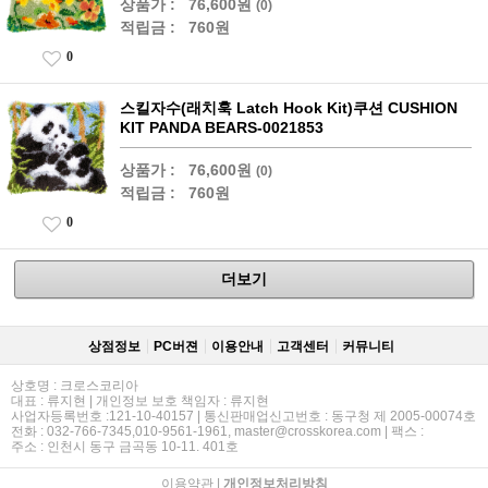
상품가 :
76,600원
(0)
적립금 :
760원
0
스킬자수(래치훅 Latch Hook Kit)쿠션 CUSHION
KIT PANDA BEARS-0021853
상품가 :
76,600원
(0)
적립금 :
760원
0
더보기
상점정보
PC버젼
이용안내
고객센터
커뮤니티
상호명 : 크로스코리아
대표 : 류지현 | 개인정보 보호 책임자 : 류지현
사업자등록번호 :121-10-40157 | 통신판매업신고번호 : 동구청 제 2005-00074호
전화 : 032-766-7345,010-9561-1961, master@crosskorea.com | 팩스 :
주소 : 인천시 동구 금곡동 10-11. 401호
이용약관
|
개인정보처리방침