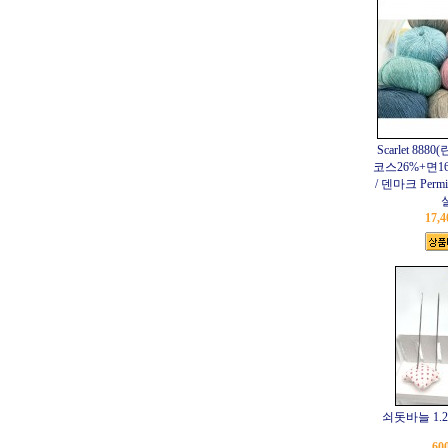
Scarlet 88
코스26%+면16%,
/ 덴마크 Per
17,
쇠돗바늘 1.2
60