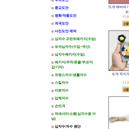
주차도안
뜨개 해바라기
종교도안
보
명화/작품도안
11,
외국도안
사진도안 제작
십자수 프린트패키지(수입)
보석십자수(수입+국산)
십자수패키지(수입)
패키지(주차/폰줄/쿠션/지
갑/기타)
뜨개 무지개
프랑스자수/생활자수
스킬자수
13,
리본자수
입체자수
손뜨개
악세서리/소품(십자수용 아
님)
십자수/자수 원단