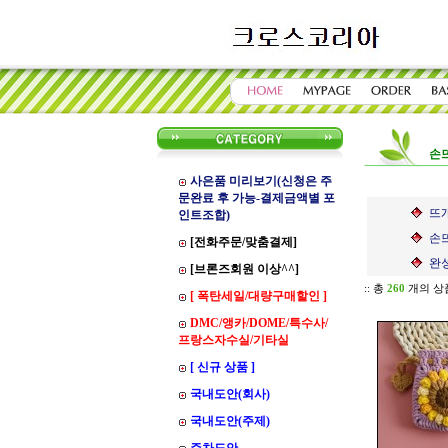
손
사은품 미리보기(신청은 주
문완료 후 가능-결제금액별 포
뜨개
인트조합)
손뜨
[전화주문/맞춤결제]
완성
[브론즈회원 이상^^]
:: 총
260
개의 상
[ 폭탄세일/대량구매할인 ]
DMC/앵카/DOME/특수사/
프랑스자수실/기타실
[ 신규 상품 ]
국내도안(회사)
국내도안(주제)