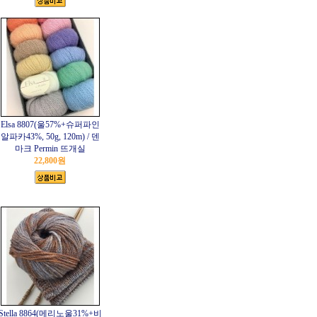
Elsa 8807(울57%+슈퍼파인
알파카43%, 50g, 120m) / 덴
마크 Permin 뜨개실
22,800원
Stella 8864(메리노울31%+비