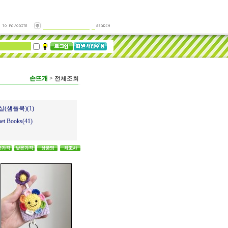
손뜨개
>
전체조회
(샘플북)(1)
et Books(41)