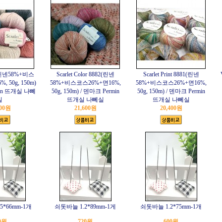
80(린넨58%+비스
Scarlet Color 8882(린넨
Scarlet Print 8881(린넨
 50g, 150m)
58%+비스코스26%+면16%,
58%+비스코스26%+면16%,
min 뜨개실 나뻬
50g, 150m) / 덴마크 Permin
50g, 150m) / 덴마크 Permin
실
뜨개실 나뻬실
뜨개실 나뻬실
400원
21,600원
20,400원
5*66mm-1개
쇠돗바늘 1.2*89mm-1게
쇠돗바늘 1.2*75mm-1개
0원
720원
600원