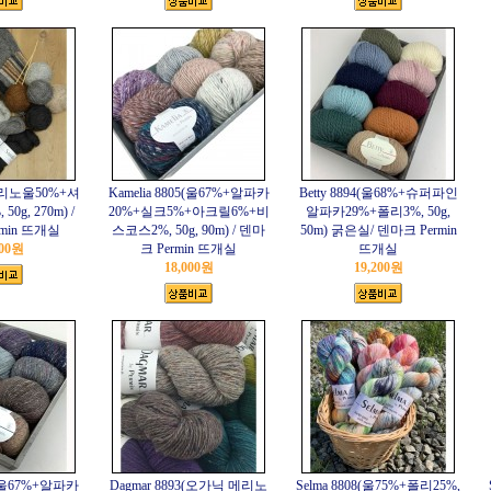
(메리노울50%+셔
Kamelia 8805(울67%+알파카
Betty 8894(울68%+슈퍼파인
0g, 270m) /
20%+실크5%+아크릴6%+비
알파카29%+폴리3%, 50g,
min 뜨개실
스코스2%, 50g, 90m) / 덴마
50m) 굵은실/ 덴마크 Permin
000원
크 Permin 뜨개실
뜨개실
18,000원
19,200원
5(울67%+알파카
Dagmar 8893(오가닉 메리노
Selma 8808(울75%+폴리25%,