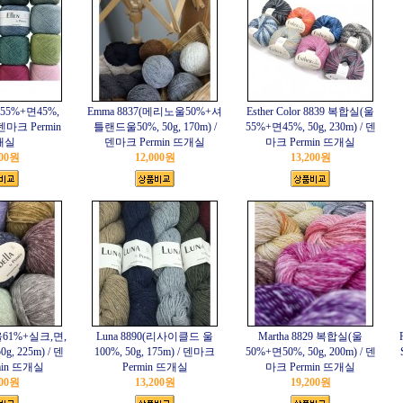
(울55%+면45%,
Emma 8837(메리노울50%+셔
Esther Color 8839 복합실(울
/ 덴마크 Permin
틀랜드울50%, 50g, 170m) /
55%+면45%, 50g, 230m) / 덴
개실
덴마크 Permin 뜨개실
마크 Permin 뜨개실
000원
12,000원
13,200원
1(울61%+실크,면,
Luna 8890(리사이클드 울
Martha 8829 복합실(울
g, 225m) / 덴
100%, 50g, 175m) / 덴마크
50%+면50%, 50g, 200m) / 덴
min 뜨개실
Permin 뜨개실
마크 Permin 뜨개실
200원
13,200원
19,200원