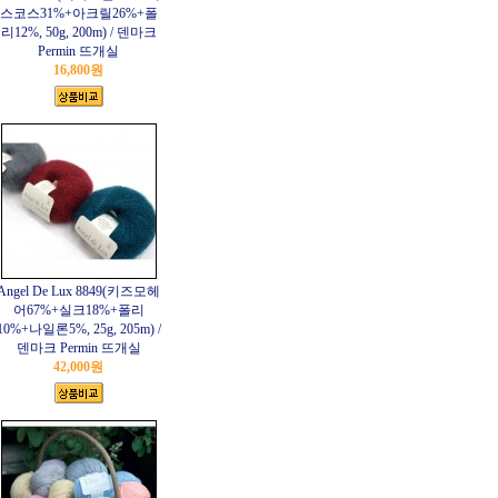
스코스31%+아크릴26%+폴
리12%, 50g, 200m) / 덴마크
Permin 뜨개실
16,800원
Angel De Lux 8849(키즈모헤
어67%+실크18%+폴리
10%+나일론5%, 25g, 205m) /
덴마크 Permin 뜨개실
42,000원