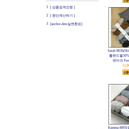
1
[ 상품검색요령 ]
2
[ 원단계산하기 ]
3
[anchor-dmc실변환표]
Sarah 8836
틀랜드울50%, 5
덴마크 Per
12,
Kamma 889