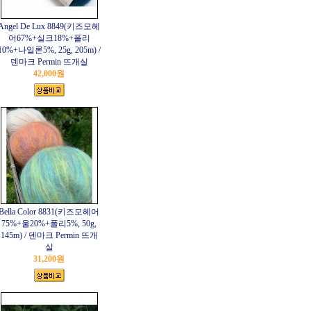
Angel De Lux 8849(키즈모헤
어67%+실크18%+폴리
10%+나일론5%, 25g, 205m) /
덴마크 Permin 뜨개실
42,000원
Bella Color 8831(키즈모헤어
75%+울20%+폴리5%, 50g,
145m) / 덴마크 Permin 뜨개
실
31,200원