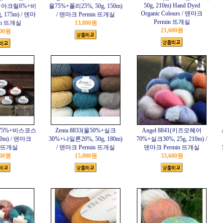
50g, 210m) Hand Dyed
+아크릴6%+비
울75%+폴리25%, 50g, 150m)
Organic Colours / 덴마크
 175m) / 덴마
/ 덴마크 Permin 뜨개실
Permin 뜨개실
in 뜨개실
13,800원
21,600원
200원
(울75%+비스코스
Zenta 8833(울50%+실크
Angel 8841(키즈모헤어
120m) / 덴마크
30%+나일론20%, 50g, 180m)
70%+실크30%, 25g, 210m) /
n 뜨개실
/ 덴마크 Permin 뜨개실
덴마크 Permin 뜨개실
400원
15,000원
33,600원