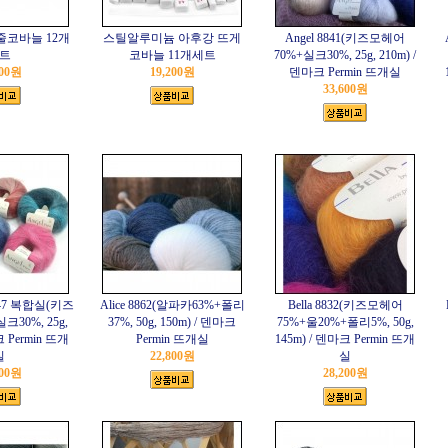
줄코바늘 12개
스틸알루미늄 아후강 뜨게
Angel 8841(키즈모헤어
트
코바늘 11개세트
70%+실크30%, 25g, 210m) /
200원
19,200원
덴마크 Permin 뜨개실
33,600원
 8847 복합실(키즈
Alice 8862(알파카63%+폴리
Bella 8832(키즈모헤어
30%, 25g,
37%, 50g, 150m) / 덴마크
75%+울20%+폴리5%, 50g,
크 Permin 뜨개
Permin 뜨개실
145m) / 덴마크 Permin 뜨개
실
22,800원
실
000원
28,200원