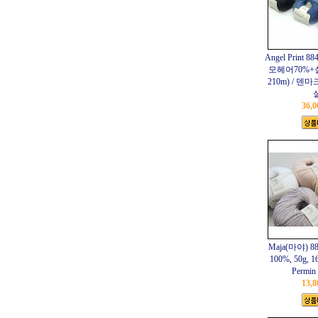
Angel Print
모헤어70%+실크
210m) / 덴마
36,
Maja(마야) 
100%, 50g, 
Permi
13,