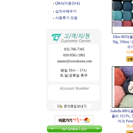
Q&A(이용안내)
십자수배우기
사용후기 모음
Ellen 8835
50g, 350m) 
뜨
032-766-7345
12,
010-9561-1961
master@crosskorea.com
평일 10시 ~ 17시
토,일/공휴일 휴무
Isabella 889
폴리 각13%, 50
마크 Per
19,