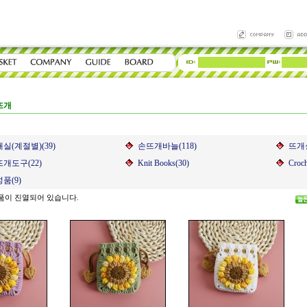
뜨개
실(계절별)(39)
손뜨개바늘(118)
뜨개실
개도구(22)
Knit Books(30)
Croch
품(9)
품이 진열되어 있습니다.