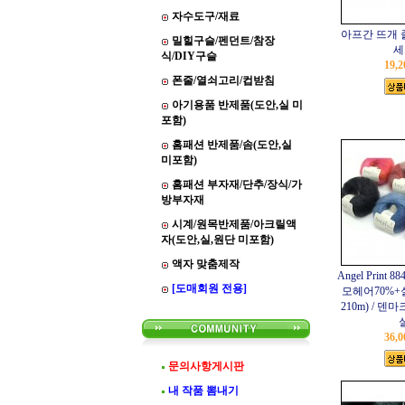
자수도구/재료
아프간 뜨개 
밀힐구슬/펜던트/참장
세
식/DIY구슬
19,
폰줄/열쇠고리/컵받침
아기용품 반제품(도안,실 미
포함)
홈패션 반제품/솜(도안,실
미포함)
홈패션 부자재/단추/장식/가
방부자재
시계/원목반제품/아크릴액
자(도안,실,원단 미포함)
액자 맞춤제작
Angel Print
[도매회원 전용]
모헤어70%+실크
210m) / 덴마
36,
문의사항게시판
내 작품 뽐내기