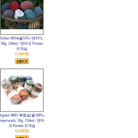
Esther 8834(울55%+면45%,
50g, 230m) / 덴마크 Permin
뜨개실
12,000원
Rigmor 8865 복합실(울100%,
Superwash, 50g, 150m) / 덴마
크 Permin 뜨개실
18,600원