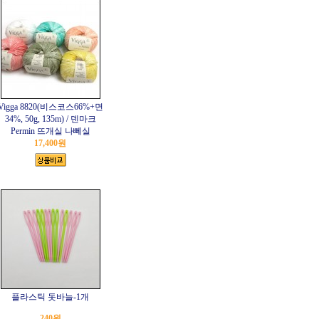
Vigga 8820(비스코스66%+면
34%, 50g, 135m) / 덴마크
Permin 뜨개실 나뻬실
17,400원
플라스틱 돗바늘-1개
240원