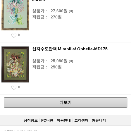
상품가 :
27,600원
(0)
적립금 :
270원
0
십자수도안책 Mirabilia/ Ophelia-MD175
상품가 :
25,080원
(0)
적립금 :
250원
0
더보기
상점정보
PC버젼
이용안내
고객센터
커뮤니티