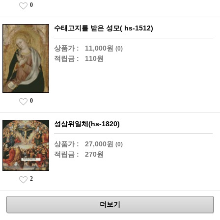
0
수태고지를 받은 성모( hs-1512)
상품가 :
11,000원
(0)
적립금 :
110원
0
성삼위일체(hs-1820)
상품가 :
27,000원
(0)
적립금 :
270원
2
더보기