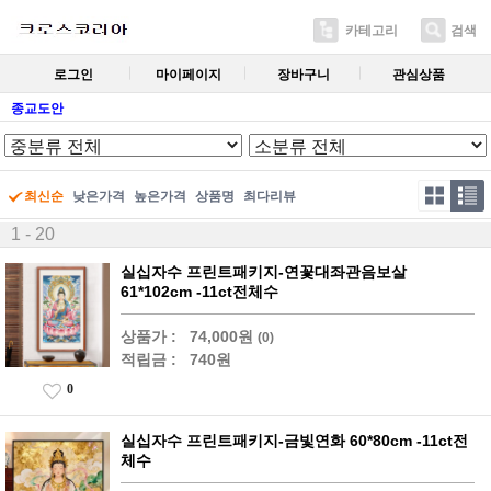
카테고리
검색
로그인
마이페이지
장바구니
관심상품
종교도안
최신순
낮은가격
높은가격
상품명
최다리뷰
1 - 20
실십자수 프린트패키지-연꽃대좌관음보살
61*102cm -11ct전체수
상품가 :
74,000원
(0)
적립금 :
740원
0
실십자수 프린트패키지-금빛연화 60*80cm -11ct전
체수