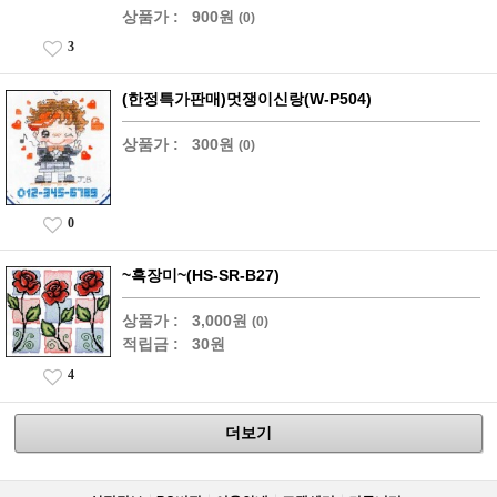
상품가 :
900원
(0)
3
(한정특가판매)멋쟁이신랑(W-P504)
상품가 :
300원
(0)
0
~흑장미~(HS-SR-B27)
상품가 :
3,000원
(0)
적립금 :
30원
4
더보기