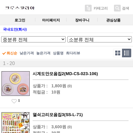
카테고리
검색
로그인
마이페이지
장바구니
관심상품
국내도안(회사)
최신순
낮은가격
높은가격
상품명
최다리뷰
1 - 20
시계도안모음집2(MD-CS-023-106)
상품가 :
1,800원
(0)
적립금 :
10원
1
열쇠고리모음집3(SS-L-71)
상품가 :
3,600원
(0)