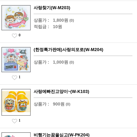
사랑찾기(W-M203)
상품가 :
1,800원
(0)
적립금 :
10원
0
(한정특가판매)사랑의포로(W-M204)
상품가 :
1,000원
(0)
1
사랑에빠진고양이~(W-K103)
상품가 :
900원
(0)
1
비행기는꿈을싣고(W-PK204)