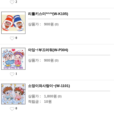
2
리틀키스미*^^*(W-K105)
상품가 :
900원
(0)
0
아잉~!부끄러워(W-P304)
상품가 :
900원
(0)
1
소망이와사랑이~(W-1101)
상품가 :
1,800원
(0)
적립금 :
10원
0