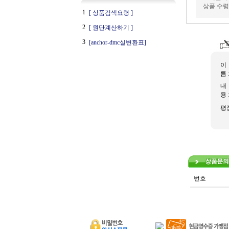
상품 수령
1
[ 상품검색요령 ]
2
[ 원단계산하기 ]
3
[anchor-dmc실변환표]
이
름 
내
용 
평
번호