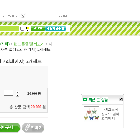
/기타)
>
핸드폰줄/열쇠고리
>
나
십자수 열쇠고리패키지)-5개세트
쇠고리패키지)-5개세트
20,000
원
총 상품 금액
20,000
원
나비2(보석
십자수 열쇠
고리패키..