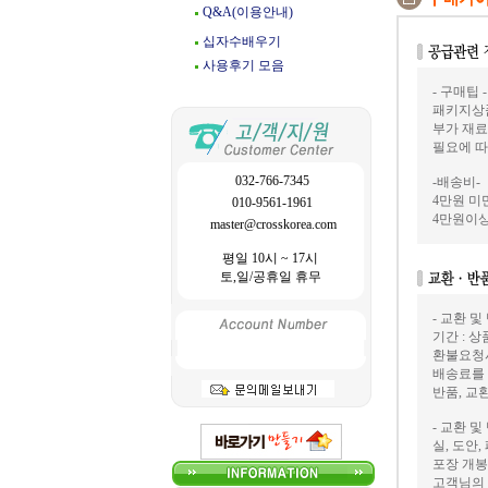
Q&A(이용안내)
십자수배우기
사용후기 모음
- 구매팁 -
패키지상품
부가 재료
필요에 따
032-766-7345
-배송비-
4만원 미만
010-9561-1961
4만원이상
master@crosskorea.com
평일 10시 ~ 17시
토,일/공휴일 휴무
- 교환 및
기간 : 
환불요청
배송료를
반품, 교
- 교환 및
실, 도안
포장 개봉
고객님의 