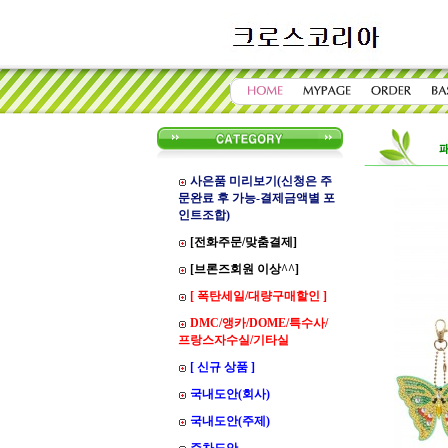
패
사은품 미리보기(신청은 주
문완료 후 가능-결제금액별 포
인트조합)
[전화주문/맞춤결제]
[브론즈회원 이상^^]
[ 폭탄세일/대량구매할인 ]
DMC/앵카/DOME/특수사/
프랑스자수실/기타실
[ 신규 상품 ]
국내도안(회사)
국내도안(주제)