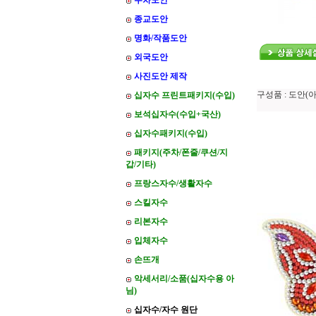
주차도안
종교도안
명화/작품도안
외국도안
사진도안 제작
구성품 : 도안(
십자수 프린트패키지(수입)
보석십자수(수입+국산)
십자수패키지(수입)
패키지(주차/폰줄/쿠션/지
갑/기타)
프랑스자수/생활자수
스킬자수
리본자수
입체자수
손뜨개
악세서리/소품(십자수용 아
님)
십자수/자수 원단