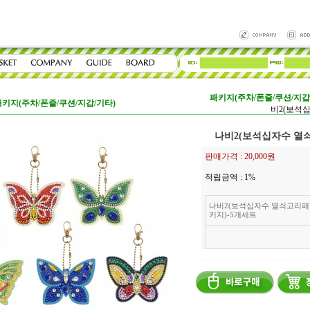
패키지(주차/폰줄/쿠션/지갑
키지(주차/폰줄/쿠션/지갑/기타)
비2(보석
나비2(보석십자수 열
판매가격 :
20,000원
적립금액 :
1%
나비2(보석십자수 열쇠고리패
키지)-5개세트