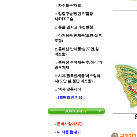
자수도구/재료
밀힐구슬/펜던트/참장
식/DIY구슬
폰줄/열쇠고리/컵받침
아기용품 반제품(도안,실 미
포함)
홈패션 반제품/솜(도안,실
미포함)
홈패션 부자재/단추/장식/가
방부자재
시계/원목반제품/아크릴액
자(도안,실,원단 미포함)
액자 맞춤제작
[도매회원 전용]
문의사항게시판
내 작품 뽐내기