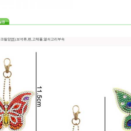
아크릴양
면
),보석류,펜,고체풀,열쇠고리부속