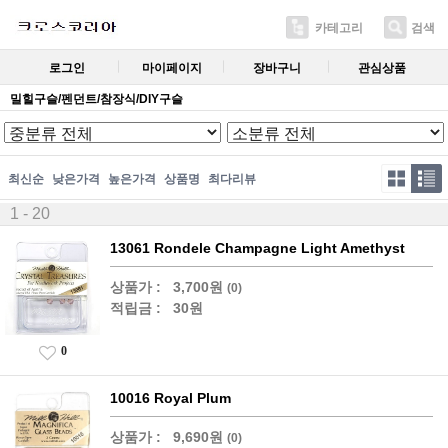
카테고리
검색
로그인
마이페이지
장바구니
관심상품
밀힐구슬/펜던트/참장식/DIY구슬
최신순
낮은가격
높은가격
상품명
최다리뷰
1 - 20
13061 Rondele Champagne Light Amethyst
상품가 :
3,700원
(0)
적립금 :
30원
0
10016 Royal Plum
상품가 :
9,690원
(0)