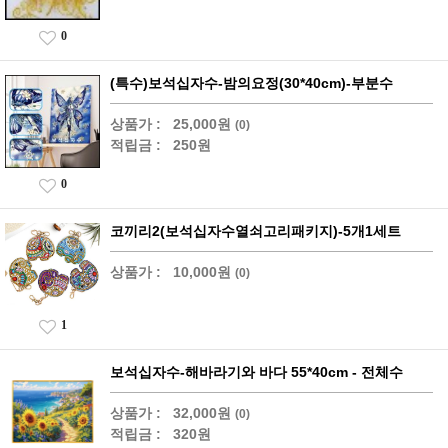
0
(특수)보석십자수-밤의요정(30*40cm)-부분수
상품가 :
25,000원
(0)
적립금 :
250원
0
코끼리2(보석십자수열쇠고리패키지)-5개1세트
상품가 :
10,000원
(0)
1
보석십자수-해바라기와 바다 55*40cm - 전체수
상품가 :
32,000원
(0)
적립금 :
320원