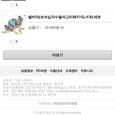
0
발바닥(보석십자수열쇠고리패키지)-4개1세트
상품가 :
10,000원
(0)
0
더보기
상점정보
PC버젼
이용안내
고객센터
커뮤니티
상호명 : 크로스코리아
대표 : 류지현 | 개인정보 보호 책임자 : 류지현
사업자등록번호 :121-10-40157 | 통신판매업신고번호 : 동구청 제 2005-00074호
전화 : 032-766-7345,010-9561-1961, master@crosskorea.com | 팩스 :
주소 : 인천시 동구 금곡동 10-11. 401호
이용약관
|
개인정보처리방침
ⓒ크로스코리아 All rights reserved.