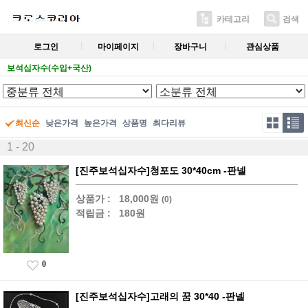
카테고리
검색
로그인
마이페이지
장바구니
관심상품
보석십자수(수입+국산)
최신순
낮은가격
높은가격
상품명
최다리뷰
1 - 20
[진주보석십자수]청포도 30*40cm -판넬
상품가 :
18,000원
(0)
적립금 :
180원
0
[진주보석십자수]고래의 꿈 30*40 -판넬