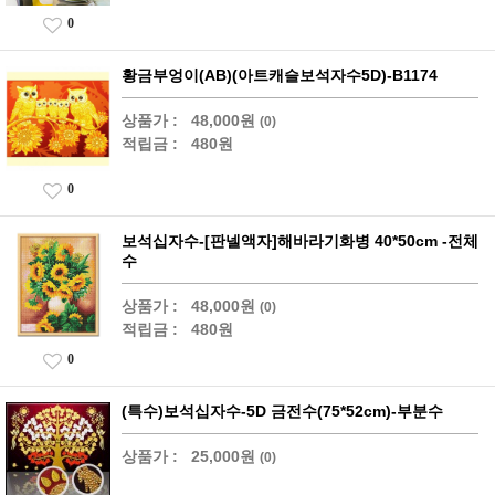
0
황금부엉이(AB)(아트캐슬보석자수5D)-B1174
상품가 :
48,000원
(0)
적립금 :
480원
0
보석십자수-[판넬액자]해바라기화병 40*50cm -전체
수
상품가 :
48,000원
(0)
적립금 :
480원
0
(특수)보석십자수-5D 금전수(75*52cm)-부분수
상품가 :
25,000원
(0)