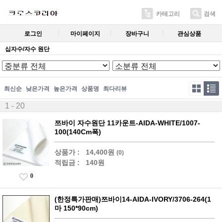
카테고리
검색
로그인
마이페이지
장바구니
관심상품
십자수/자수 원단
최신순
낮은가격
높은가격
상품명
최다리뷰
1 - 20
쯔바이 자수원단 11카운트-AIDA-WHITE/1007-
100(140Cm폭)
상품가 :
14,400원
(0)
적립금 :
140원
0
(한정특가판매)쯔바이14-AIDA-IVORY/3706-264(1
마 150*90cm)