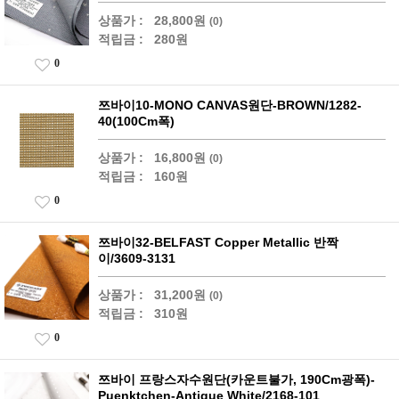
상품가 :
28,800원
(0)
적립금 :
280원
0
쯔바이10-MONO CANVAS원단-BROWN/1282-
40(100Cm폭)
상품가 :
16,800원
(0)
적립금 :
160원
0
쯔바이32-BELFAST Copper Metallic 반짝
이/3609-3131
상품가 :
31,200원
(0)
적립금 :
310원
0
쯔바이 프랑스자수원단(카운트불가, 190Cm광폭)-
Puenktchen-Antique White/2168-101