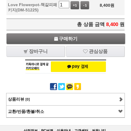
Love Flowerpot-책갈피패
8,400
원
+1
-1
키지(DM-51225)
총 상품 금액
8,400
원
구매하기
장바구니
관심상품
상품리뷰
[0]
교환/반품/환불/취소
상점정보
PC버젼
이용안내
고객센터
커뮤니티