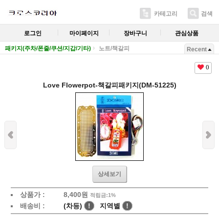
카테고리
검색
로그인
마이페이지
장바구니
관심상품
패키지(주차/폰줄/쿠션/지갑/기타)
노트/책갈피
Recent
0
Love Flowerpot-책갈피패키지(DM-51225)
상세보기
상품가 :
8,400
원
적립금:1%
배송비 :
(차등)
!
지역별
!