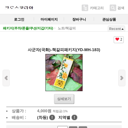
카테고리
검색
로그인
마이페이지
장바구니
관심상품
패키지(주차/폰줄/쿠션/지갑/기타)
노트/책갈피
Recent
2
사군자(국화)-책갈피패키지(YD-MH-183)
상세보기
상품가 :
4,000
원
적립금:1%
배송비 :
(차등)
!
지역별
!