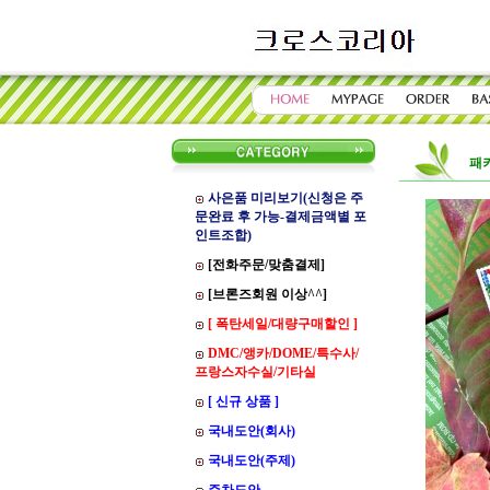
패키
사은품 미리보기(신청은 주
문완료 후 가능-결제금액별 포
인트조합)
[전화주문/맞춤결제]
[브론즈회원 이상^^]
[ 폭탄세일/대량구매할인 ]
DMC/앵카/DOME/특수사/
프랑스자수실/기타실
[ 신규 상품 ]
국내도안(회사)
국내도안(주제)