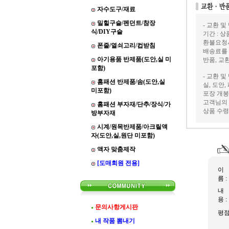
자수도구/재료
밀힐구슬/펜던트/참장
- 교환 및
식/DIY구슬
기간 : 
환불요청
폰줄/열쇠고리/컵받침
배송료를
아기용품 반제품(도안,실 미
반품, 교
포함)
- 교환 및
홈패션 반제품/솜(도안,실
실, 도안
미포함)
포장 개봉
고객님의 
홈패션 부자재/단추/장식/가
상품 수령
방부자재
시계/원목반제품/아크릴액
자(도안,실,원단 미포함)
액자 맞춤제작
[도매회원 전용]
이
름 :
내
용 :
문의사항게시판
평
내 작품 뽐내기