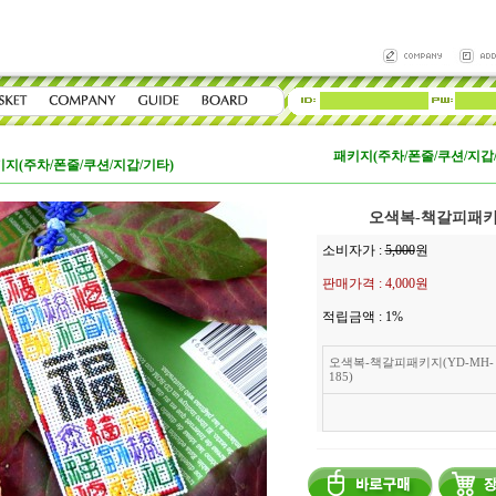
패키지(주차/폰줄/쿠션/지갑
지(주차/폰줄/쿠션/지갑/기타)
오색복-책갈피패키지(
소비자가 :
5,000
원
판매가격 :
4,000원
적립금액 :
1%
오색복-책갈피패키지(YD-MH-
185)