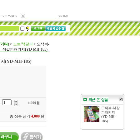
/기타)
>
노트/책갈피
>
오색복-
책갈피패키지(YD-MH-185)
YD-MH-185)
4,000
원
오색복-책갈
피패키지
총 상품 금액
4,000
원
(YD-MH-
185)