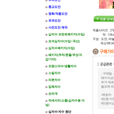
주차도안
종교도안
명화/작품도안
외국도안
사진도안 제작
작품사이즈 : 27(w)
십자수 프린트패키지(수입)
약 : 3.8cm(w)
구성 : 도안, 바
보석십자수(수입+국산)
국산18Ct비
십자수패키지(수입)
패키지(주차/폰줄/쿠션/지
갑/기타)
프랑스자수/생활자수
스킬자수
- 구매팁 -
패키지상품
리본자수
부가 재료
필요에 따
입체자수
손뜨개
-배송비-
4만원 미만
악세서리/소품(십자수용 아
4만원이상
님)
십자수/자수 원단