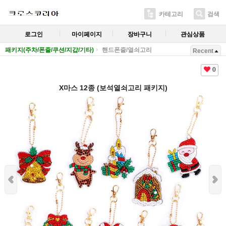
카테고리
검색
로그인
마이페이지
장바구니
관심상품
패키지(주차/폰줄/쿠션/지갑/기타)
핸드폰줄/열쇠고리
Recent
0
X마스 12종 (보석열쇠고리 패키지)