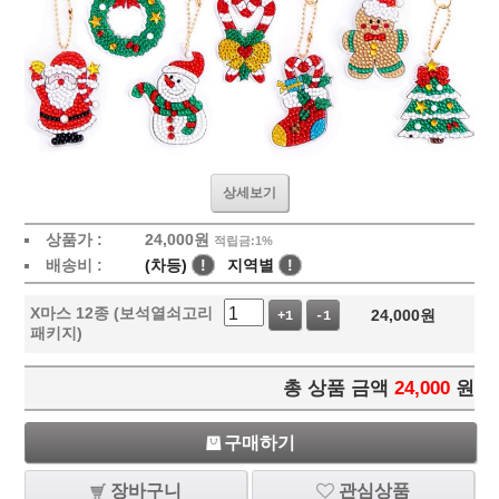
상세보기
상품가 :
24,000
원
적립금:1%
배송비 :
(차등)
!
지역별
!
X마스 12종 (보석열쇠고리
24,000
원
+1
-1
패키지)
총 상품 금액
24,000
원
구매하기
장바구니
관심상품