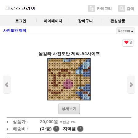
카테고리
검색
로그인
마이페이지
장바구니
관심상품
사진도안 제작
Recent
3
올칼라 사진도안 제작-A4사이즈
상세보기
상품가 :
20,000
원
적립금:1%
배송비 :
(차등)
!
지역별
!