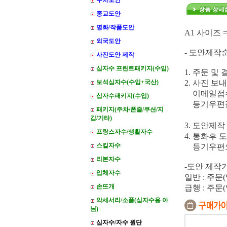
주차도안
종교도안
명화/작품도안
A1 사이즈 = 
외국도안
- 도안제작순
사진도안 제작
십자수 프린트패키지(수입)
1. 주문 및 
보석십자수(수입+국산)
2. 사진 
이메일접수
십자수패키지(수입)
등기우편접수
패키지(주차/폰줄/쿠션/지
전화 : 
갑/기타)
3. 도안제작
프랑스자수/생활자수
4. 통화후 
스킬자수
등기우편으로
리본자수
-도안 제작
입체자수
일반 : 주문
손뜨개
급행 : 주문
악세서리/소품(십자수용 아
님)
십자수/자수 원단