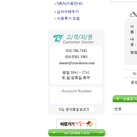
Q&A(이용안내)
십자수배우기
사용후기 모음
이
름 :
내
용 :
032-766-7345
평
010-9561-1961
master@crosskorea.com
평일 10시 ~ 17시
이
토,일/공휴일 휴무
윤
번호