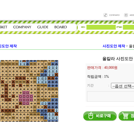
진도안 제작
사진도안 제작
>
올
올칼라 사진도안 
판매가격 :
40,000
원
적립금액 :
1%
기간
: