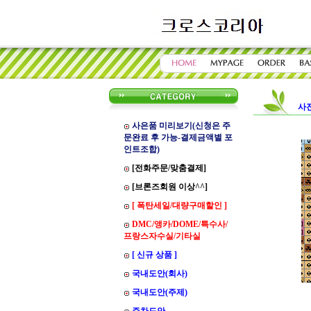
사
사은품 미리보기(신청은 주
문완료 후 가능-결제금액별 포
인트조합)
[전화주문/맞춤결제]
[브론즈회원 이상^^]
[ 폭탄세일/대량구매할인 ]
DMC/앵카/DOME/특수사/
프랑스자수실/기타실
[ 신규 상품 ]
국내도안(회사)
국내도안(주제)