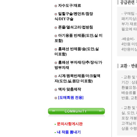
자수도구/재료
- 구매팁 -
밀힐구슬/펜던트/참장
패키지상품
식/DIY구슬
부가 재료
폰줄/열쇠고리/컵받침
필요에 따
아기용품 반제품(도안,실 미
-배송비-
포함)
4만원 미만
홈패션 반제품/솜(도안,실
4만원이상
미포함)
홈패션 부자재/단추/장식/가
방부자재
시계/원목반제품/아크릴액
- 교환 및
자(도안,실,원단 미포함)
기간 : 
환불요청
액자 맞춤제작
배송료를
[도매회원 전용]
반품, 교
- 교환 및
실, 도안
포장 개봉
고객님의 
문의사항게시판
상품 수령
내 작품 뽐내기