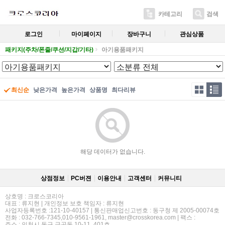
카테고리
검색
로그인
마이페이지
장바구니
관심상품
패키지(주차/폰줄/쿠션/지갑/기타)
아기용품패키지
최신순
낮은가격
높은가격
상품명
최다리뷰
해당 데이터가 없습니다.
상점정보
PC버젼
이용안내
고객센터
커뮤니티
상호명 : 크로스코리아
대표 : 류지현 | 개인정보 보호 책임자 : 류지현
사업자등록번호 :121-10-40157 | 통신판매업신고번호 : 동구청 제 2005-00074호
전화 : 032-766-7345,010-9561-1961, master@crosskorea.com | 팩스 :
주소 : 인천시 동구 금곡동 10-11. 401호