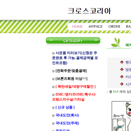
패키
사은품 미리보기(신청은 주
문완료 후 가능-결제금액별 포
핸드
인트조합)
방문
[전화주문/맞춤결제]
카드
[브론즈회원 이상^^]
시계
[ 폭탄세일/대량구매할인 ]
:: 총
614
개의 상
DMC/앵카/DOME/특수사/
프랑스자수실/기타실
[ 신규 상품 ]
국내도안(회사)
국내도안(주제)