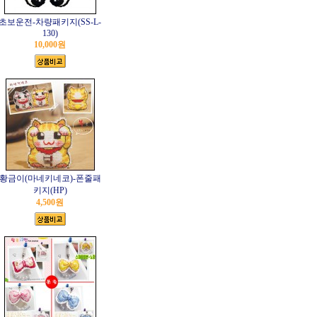
초보운전-차량패키지(SS-L-
130)
10,000원
황금이(마네키네코)-폰줄패
키지(HP)
4,500원