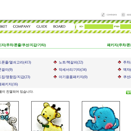
지(주차/폰줄/쿠션/지갑/기타)
패키지(주차/폰
폰줄/열쇠고리(413)
노트/책갈피(22)
주차
걸이(9)
악세서리/기타(34)
액자(
집/명함집/지갑(23)
아기용품패키지(0)
쿠션패
패키지(16)
품이 진열되어 있습니다.