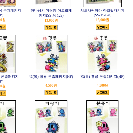
)-주차패키지
하나님의 어린양-아크릴패
서로사랑하라-아크릴패키지
P)
(SS-M-128)
키지(SS-M-129)
00원
13,000원
13,000원
-폰줄패키지
福(복)-청룡-폰줄패키지(HP)
福(복)-홍룡-폰줄패키지(HP)
P)
4,500원
4,500원
00원