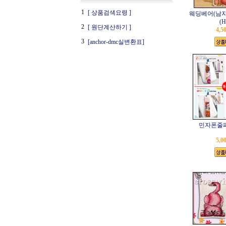
1
[ 상품검색요령 ]
웨딩베어(남자
(H
2
[ 원단계산하기 ]
4,5
3
[anchor-dmc실변환표]
민자폰줄패
5,0