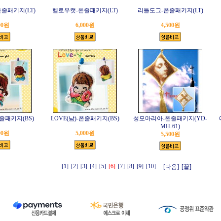
줄패키지(LT)
헬로우캣-폰줄패키지(LT)
리틀도그-폰줄패키지(LT)
00원
6,000원
4,500원
폰줄패키지(BS)
LOVE(남)-폰줄패키지(BS)
성모마리아-폰줄패키지(YD-
MH-61)
00원
5,000원
5,500원
[1]
[2]
[3]
[4]
[5]
[6]
[7]
[8]
[9]
[10]
[다음]
[끝]