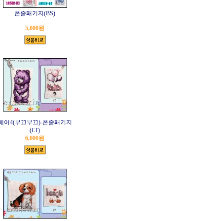
폰줄패키지(BS)
5,000원
베어4(부끄부끄)-폰줄패키지
(LT)
6,000원