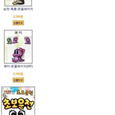
승천-흑룡-폰줄패키지
4,500원
뽀미-폰줄패키지(HP)
4,500원