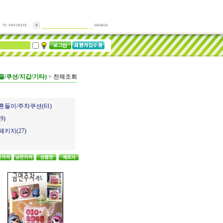
줄/쿠션/지갑/기타)
>
전체조회
흔들이/주차쿠션(61)
9)
키지(27)