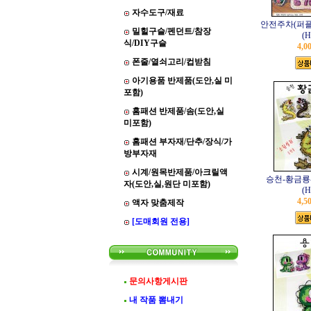
자수도구/재료
안전주차(퍼플
밀힐구슬/펜던트/참장
(H
식/DIY구슬
4,0
폰줄/열쇠고리/컵받침
아기용품 반제품(도안,실 미
포함)
홈패션 반제품/솜(도안,실
미포함)
홈패션 부자재/단추/장식/가
방부자재
시계/원목반제품/아크릴액
승천-황금룡
자(도안,실,원단 미포함)
(H
4,5
액자 맞춤제작
[도매회원 전용]
문의사항게시판
내 작품 뽐내기