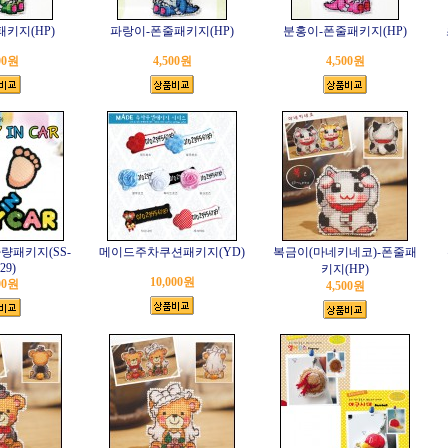
키지(HP)
파랑이-폰줄패키지(HP)
분홍이-폰줄패키지(HP)
00원
4,500원
4,500원
r-차량패키지(SS-
메이드주차쿠션패키지(YD)
복금이(마네키네코)-폰줄패
29)
키지(HP)
10,000원
00원
4,500원