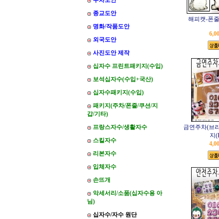
주차도안
종교도안
해피캣-폰줄
명화/작품도안
6,0
외국도안
사진도안 제작
십자수 프린트패키지(수입)
보석십자수(수입+국산)
십자수패키지(수입)
패키지(주차/폰줄/쿠션/지
갑/기타)
프랑스자수/생활자수
금연주차(브라
지(
스킬자수
4,0
리본자수
입체자수
손뜨개
악세서리/소품(십자수용 아
님)
십자수/자수 원단