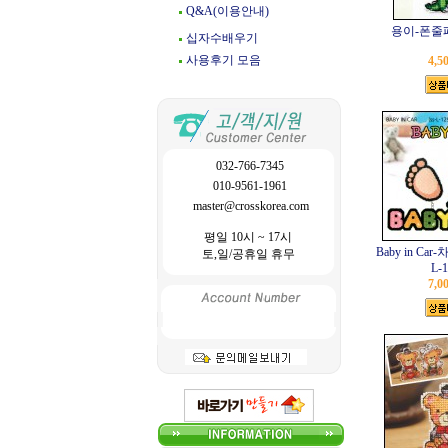
Q&A(이용안내)
용이-폰줄패
십자수배우기
사용후기 모음
4,5
032-766-7345
010-9561-1961
master@crosskorea.com
평일 10시 ~ 17시
Baby in Ca
토,일/공휴일 휴무
L-1
7,0