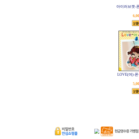
아이러브캣-폰
6,0
LOVE(여)-
5,0