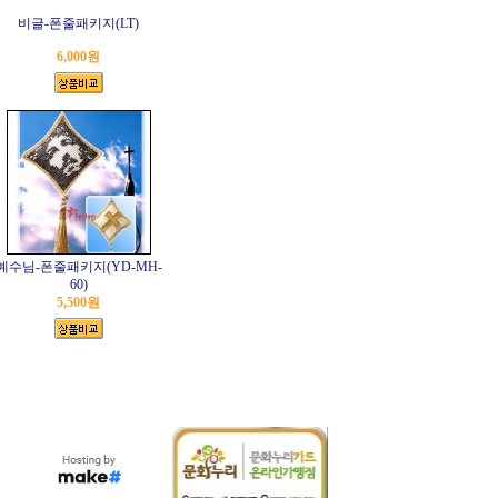
비글-폰줄패키지(LT)
6,000원
예수님-폰줄패키지(YD-MH-
60)
5,500원